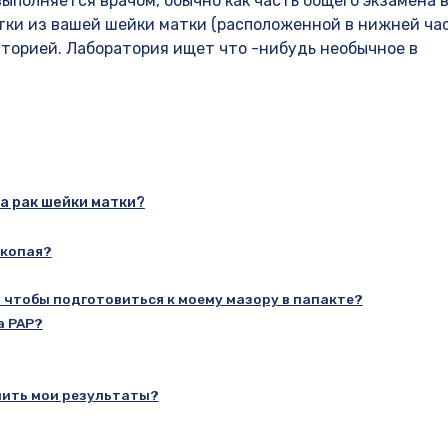
выполняется врачом, обычно как часть общего экзамена 
етки из вашей шейки матки (расположенной в нижней ча
аторией. Лаборатория ищет что -нибудь необычное в
на рак шейки матки?
икопая?
, чтобы подготовиться к моему мазору в папакте?
а PAP?
чить мои результаты?