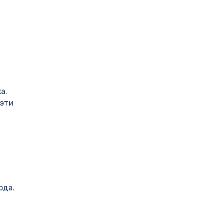
а.
 эти
ода.