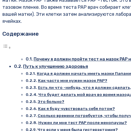
матки. Мазок PAP также называется PAP -тестом. Это 
тазовом пленке. Во время теста PAP врач собирает кл
вашей матки). Эти клетки затем анализируются лабор
ячейках.
Содержание
Почему я должен пройти тест на мазок PAP 
Путь к улучшению здоровья
Когда я должен начать иметь мазки Папан
Как часто мне нужен мазок PAP?
Есть ли что -нибудь, что я должен сделать
Что будет делать мой врач во время мазод
Это больно?
Как я буду чувствовать себя потом?
Сколько времени потребуется, чтобы полу
Нужен ли мне тест PAP после менопаузы?
Что если у меня была гистерэктомия?