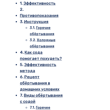
Эффективность
Противопоказания
Инструкция
Горячие
обёртывания
Холодные
обёртывания
Как сода
помогает похудеть?
Эффективность
метода
Рецепт
обёртывания в
домашних условиях
Виды обёртывания
с содой
Горячее