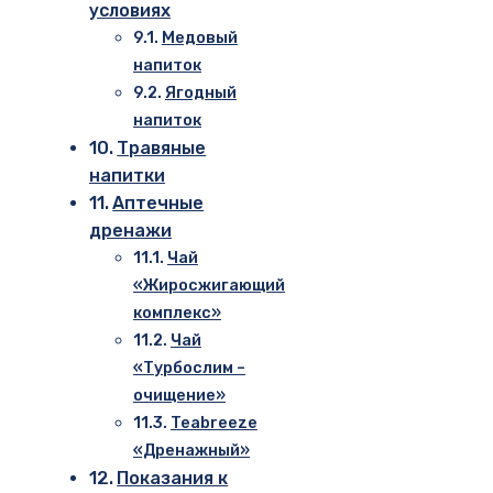
условиях
Медовый
напиток
Ягодный
напиток
Травяные
напитки
Аптечные
дренажи
Чай
«Жиросжигающий
комплекс»
Чай
«Турбослим –
очищение»
Teabreeze
«Дренажный»
Показания к