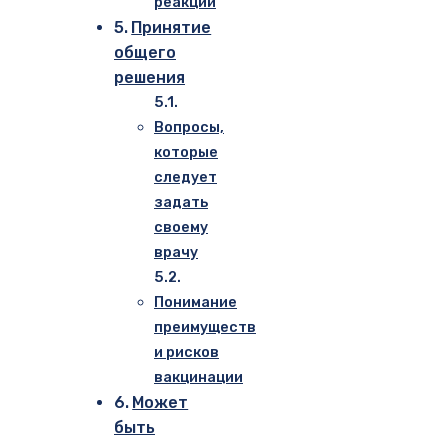
реакции
Принятие
общего
решения
Вопросы,
которые
следует
задать
своему
врачу
Понимание
преимуществ
и рисков
вакцинации
Может
быть