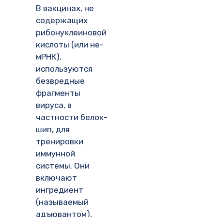
В вакцинах, не
содержащих
рибонуклеиновой
кислоты (или не-
мРНК),
используются
безвредные
фрагменты
вируса, в
частности белок-
шип, для
тренировки
иммунной
системы. Они
включают
ингредиент
(называемый
адъювантом),