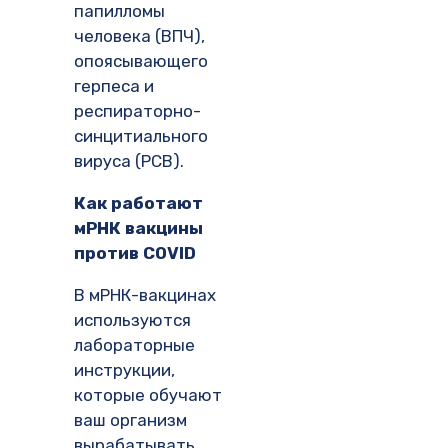
папилломы
человека (ВПЧ),
опоясывающего
герпеса и
респираторно-
синцитиального
вируса (РСВ).
Как работают
мРНК вакцины
против COVID
В мРНК-вакцинах
используются
лабораторные
инструкции,
которые обучают
ваш организм
вырабатывать