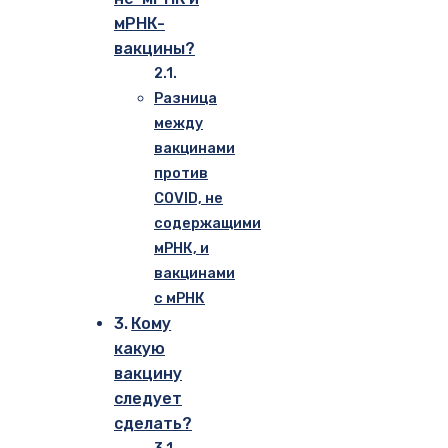
мРНК-
вакцины?
Разница
между
вакцинами
против
COVID, не
содержащими
мРНК, и
вакцинами
с мРНК
Кому
какую
вакцину
следует
сделать?