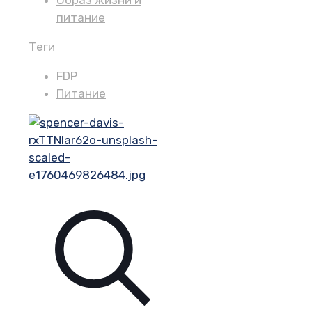
Образ жизни и
питание
Теги
FDP
Питание