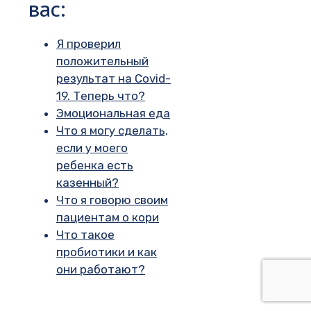
вас:
Я проверил
положительный
результат на Covid-
19. Теперь что?
Эмоциональная еда
Что я могу сделать,
если у моего
ребенка есть
казенный?
Что я говорю своим
пациентам о кори
Что такое
пробиотики и как
они работают?