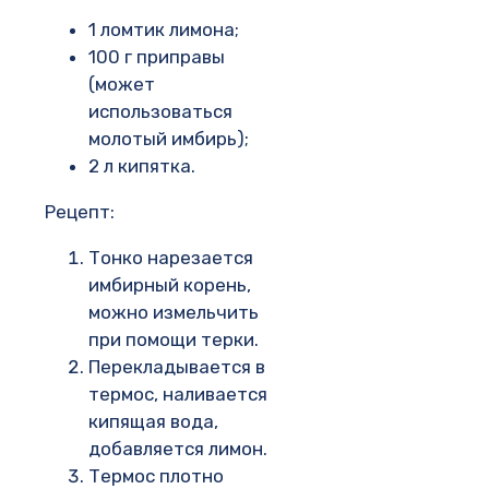
1 ломтик лимона;
100 г приправы
(может
использоваться
молотый имбирь);
2 л кипятка.
Рецепт:
Тонко нарезается
имбирный корень,
можно измельчить
при помощи терки.
Перекладывается в
термос, наливается
кипящая вода,
добавляется лимон.
Термос плотно