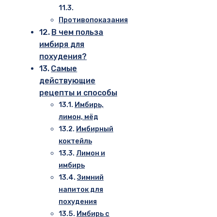
Противопоказания
В чем польза
имбиря для
похудения?
Самые
действующие
рецепты и способы
Имбирь,
лимон, мёд
Имбирный
коктейль
Лимон и
имбирь
Зимний
напиток для
похудения
Имбирь с