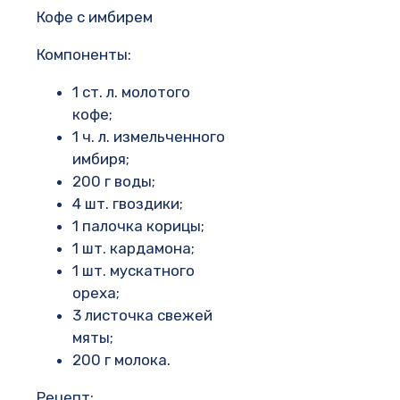
Кофе с имбирем
Компоненты:
1 ст. л. молотого
кофе;
1 ч. л. измельченного
имбиря;
200 г воды;
4 шт. гвоздики;
1 палочка корицы;
1 шт. кардамона;
1 шт. мускатного
ореха;
3 листочка свежей
мяты;
200 г молока.
Рецепт: