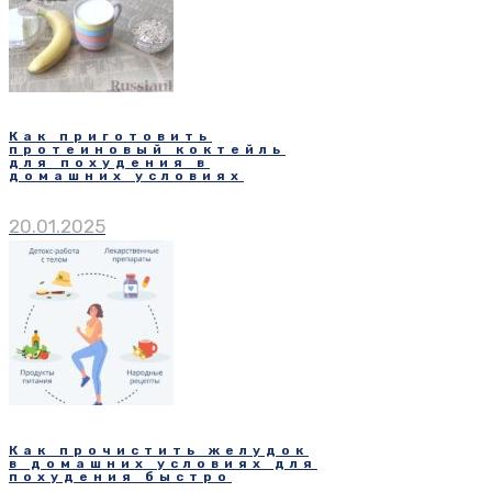
Как приготовить
протеиновый коктейль
для похудения в
домашних условиях
20.01.2025
Как прочистить желудок
в домашних условиях для
похудения быстро