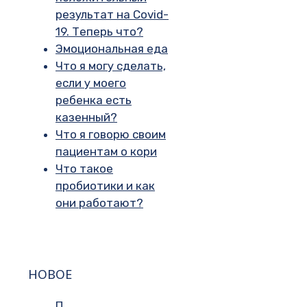
результат на Covid-
19. Теперь что?
Эмоциональная еда
Что я могу сделать,
если у моего
ребенка есть
казенный?
Что я говорю своим
пациентам о кори
Что такое
пробиотики и как
они работают?
НОВОЕ
П