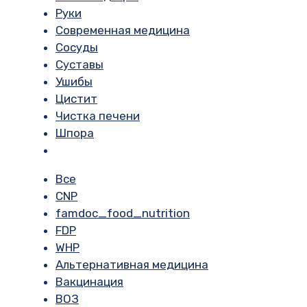
Руки
Современная медицина
Сосуды
Суставы
Ушибы
Цистит
Чистка печени
Шпора
Все
CNP
famdoc_food_nutrition
FDP
WHP
Альтернативная медицина
Вакцинация
ВОЗ