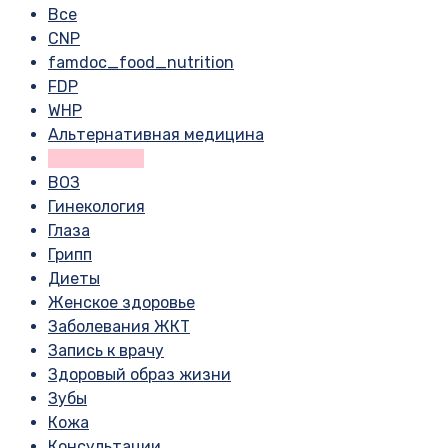
Все
CNP
famdoc_food_nutrition
FDP
WHP
Альтернативная медицина
Вакцинация
ВОЗ
Гинекология
Глаза
Грипп
Диеты
Женское здоровье
Заболевания ЖКТ
Запись к врачу
Здоровый образ жизни
Зубы
Кожа
Консультации