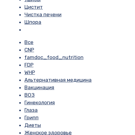
Цистит
Чистка печени
Шпора
Все
CNP
famdoc_food_nutrition
FDP
WHP
Альтернативная медицина
Вакцинация
ВОЗ
Гинекология
Глаза
Грипп
Диеты
Женское здоровье