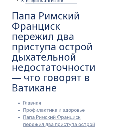
✕
Папа Римский
Франциск
пережил два
приступа острой
дыхательной
недостаточности
— что говорят в
Ватикане
Главная
Профилактика и здоровье
Папа Римский Франциск
пережил два приступа острой