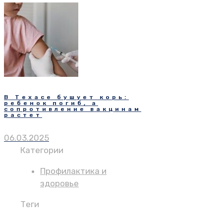
В Техасе бушует корь:
ребенок погиб, а
сопротивление вакцинам
растет
06.03.2025
Категории
Профилактика и
здоровье
Теги