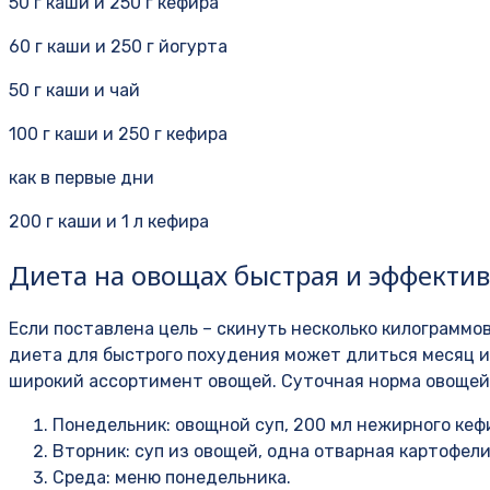
50 г каши и 250 г кефира
60 г каши и 250 г йогурта
50 г каши и чай
100 г каши и 250 г кефира
как в первые дни
200 г каши и 1 л кефира
Диета на овощах быстрая и эффекти
Если поставлена цель – скинуть несколько килограммо
диета для быстрого похудения может длиться месяц и
широкий ассортимент овощей. Суточная норма овощей м
Понедельник: овощной суп, 200 мл нежирного кефи
Вторник: суп из овощей, одна отварная картофелин
Среда: меню понедельника.