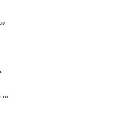
ые
.
ло и