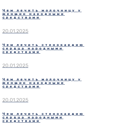
Чем лечить молочницу у
женщин народными
средствами
20.01.2025
Чем лечить стенокардию
сердца народными
средствами
20.01.2025
Чем лечить молочницу у
женщин народными
средствами
20.01.2025
Чем лечить стенокардию
сердца народными
средствами