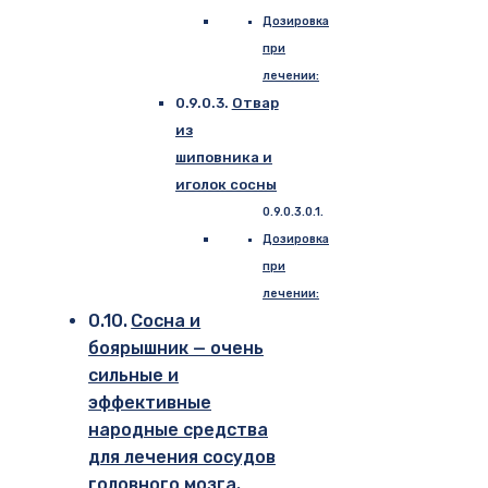
Дозировка
при
лечении:
Отвар
из
шиповника и
иголок сосны
Дозировка
при
лечении:
Сосна и
боярышник — очень
сильные и
эффективные
народные средства
для лечения сосудов
головного мозга.