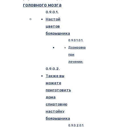
головного мозга
Настой
цветов
боярышника
Дозировка
при
лечении:
Также вы
можете
приготовить
дома
спиртовую
настойку
боярышника