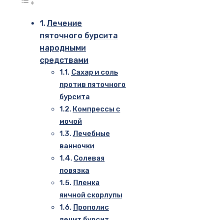
Лечение
пяточного бурсита
народными
средствами
Сахар и соль
против пяточного
бурсита
Компрессы с
мочой
Лечебные
ванночки
Солевая
повязка
Пленка
яичной скорлупы
Прополис
лечит бурсит