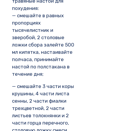
травяные настои для
похудения:
— смешайте в равных
пропорциях
тысячелистник и
зверобой, 2 столовые
ложки сбора залейте 500
мл кипятка, настаивайте
полчаса, принимайте
настой по полстакана в
течение дня;
— смешайте 3 части коры
крушины, 4 части листа
сенны, 2 части фиалки
трехцветной, 2 части
листьев толокнянки и 2
части горца перечного,
столовую ложку смеси