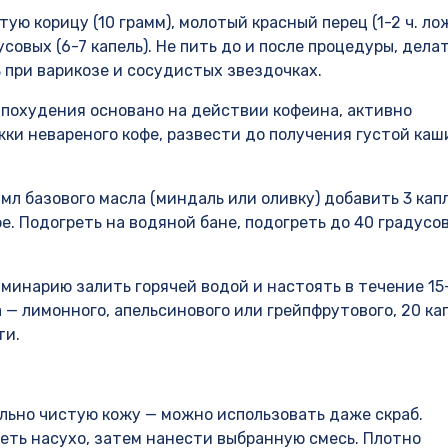
ую корицу (10 грамм), молотый красный перец (1-2 ч. лож
совых (6-7 капель). Не пить до и после процедуры, дела
ь при варикозе и сосудистых звездочках.
 похудения основано на действии кофеина, активно
ки невареного кофе, развести до получения густой ка
мл базового масла (миндаль или оливку) добавить 3 кап
. Подогреть на водяной бане, подогреть до 40 градусов
аминарию залить горячей водой и настоять в течение 15
 — лимонного, апельсинового или грейпфрутового, 20 ка
ти.
льно чистую кожу — можно использовать даже скраб.
еть насухо, затем нанести выбранную смесь. Плотно