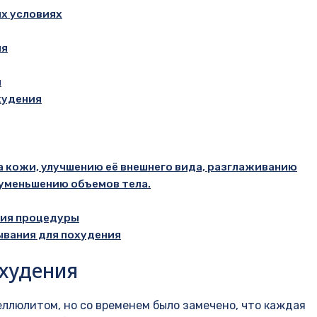
х условиях
ия
й
худения
кожи, улучшению её внешнего вида, разглаживанию
 уменьшению объемов тела.
ния процедуры
вания для похудения
худения
еллюлитом, но со временем было замечено, что каждая