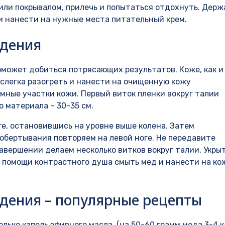
или покрывалом, прилечь и попытаться отдохнуть. Держ
 и нанести на нужные места питательный крем.
удения
оможет добиться потрясающих результатов. Коже, как и
 слегка разогреть и нанести на очищенную кожу
мные участки кожи. Первый виток пленки вокруг талии
 материала – 30-35 см.
е, остановившись на уровне выше колена. Затем
 обертывания повторяем на левой ноге. Не передавите
авершении делаем несколько витков вокруг талии. Укры
и помощи контрастного душа смыть мед и нанести на ко
дения – популярные рецепты
олько капель эфирного масла, (на 50-60 грамм меда 3-4 