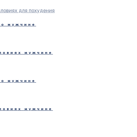
словиях для похудения
но мужчине
словиях мужчине
но мужчине
словиях мужчине