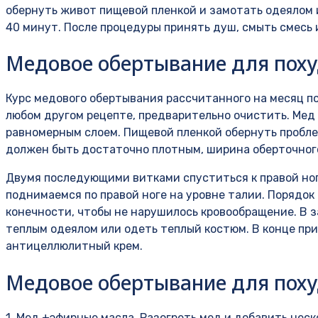
обернуть живот пищевой пленкой и замотать одеялом 
40 минут. После процедуры принять душ, смыть смесь
Медовое обертывание для пох
Курс медового обертывания рассчитанного на месяц п
любом другом рецепте, предварительно очистить. Мед
равномерным слоем. Пищевой пленкой обернуть пробле
должен быть достаточно плотным, ширина оберточного
Двумя последующими витками спуститься к правой ног
поднимаемся по правой ноге на уровне талии. Порядок
конечности, чтобы не нарушилось кровообращение. В з
теплым одеялом или одеть теплый костюм. В конце пр
антицеллюлитный крем.
Медовое обертывание для поху
1. Мед +эфирные масла. Разогреть мед и добавить неск