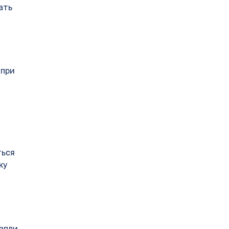
ать
 при
ться
жу
капли