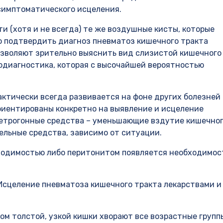
симптоматического исцеления.
 (хотя и не всегда) те же воздушные кисты, которые
но подтвердить диагноз пневматоз кишечного тракта
озволяют зрительно выяснить вид слизистой кишечного
нодиагностика, которая с высочайшей вероятностью
актически всегда развивается на фоне других болезней
риентированы конкретно на выявление и исцеление
ветрогонные средства – уменьшающие вздутие кишечно
ельные средства, зависимо от ситуации.
ходимостью либо перитонитом появляется необходимос
Исцеление пневматоза кишечного тракта лекарствами и
м толстой, узкой кишки хворают все возрастные групп