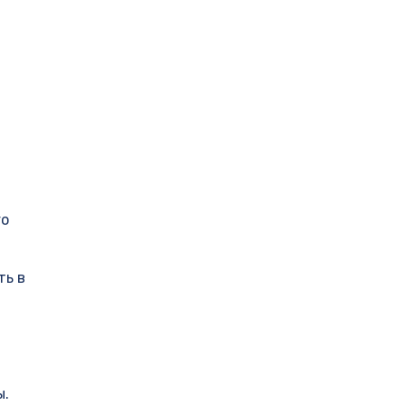
го
ть в
ы.