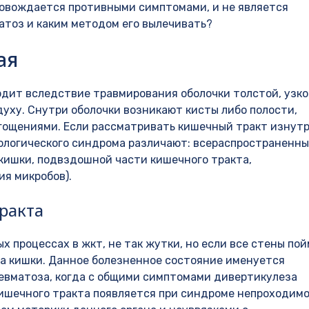
ровождается противными симптомами, и не является
атоз и каким методом его вылечивать?
ая
дит вследствие травмирования оболочки толстой, узк
духу. Снутри оболочки возникают кисты либо полости,
ощениями. Если рассматривать кишечный тракт изнутр
ологического синдрома различают: всераспространенны
кишки, подвздошной части кишечного тракта,
ия микробов).
ракта
 процессах в жкт, не так жутки, но если все стены по
та кишки. Данное болезненное состояние именуется
евматоза, когда с общими симптомами дивертикулеза
кишечного тракта появляется при синдроме непроходим