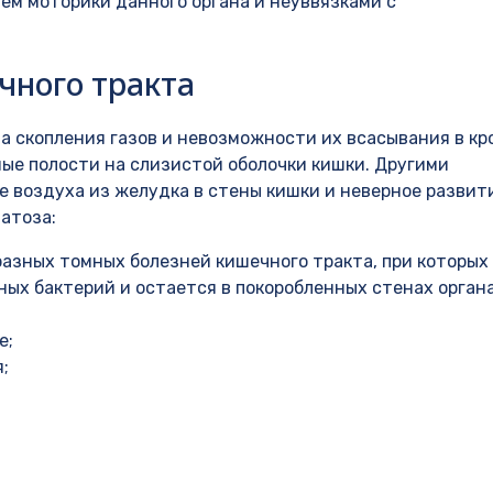
ем моторики данного органа и неуввязками с
чного тракта
 скопления газов и невозможности их всасывания в кро
ные полости на слизистой оболочки кишки. Другими
 воздуха из желудка в стены кишки и неверное развит
атоза:
азных томных болезней кишечного тракта, при которых 
ых бактерий и остается в покоробленных стенах орган
е;
;