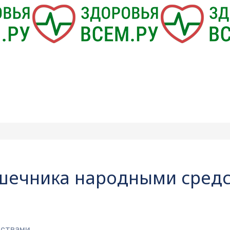
ишечника народными сред
дствами