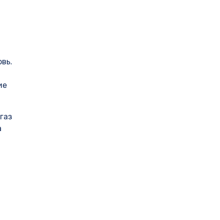
вь.
ие
газ
а