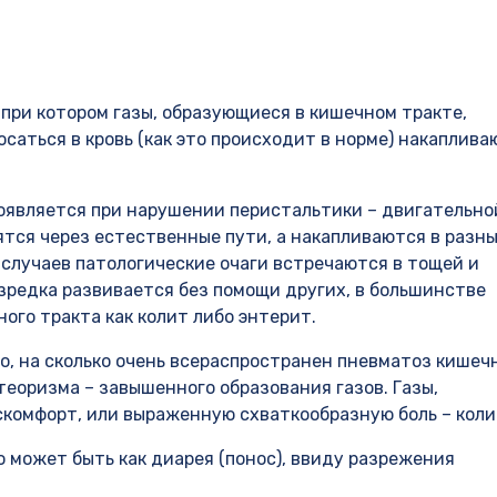
при котором газы, образующиеся в кишечном тракте,
осаться в кровь (как это происходит в норме) накаплива
оявляется при нарушении перистальтики – двигательно
дятся через естественные пути, а накапливаются в разн
случаев патологические очаги встречаются в тощей и
изредка развивается без помощи других, в большинстве
ого тракта как колит либо энтерит.
о, на сколько очень всераспространен пневматоз кишеч
теоризма – завышенного образования газов. Газы,
скомфорт, или выраженную схваткообразную боль – коли
о может быть как диарея (понос), ввиду разрежения