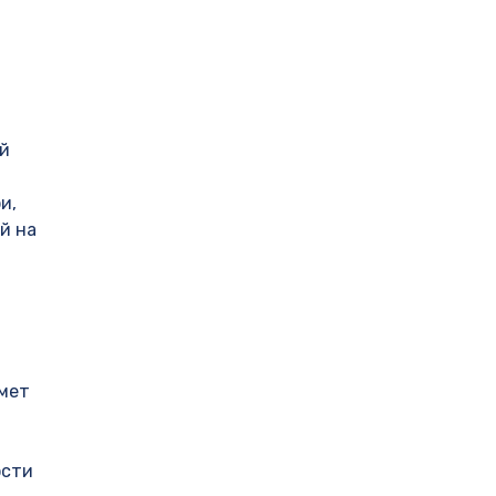
ой
и,
й на
ймет
ости