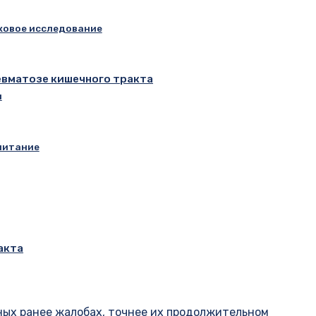
ковое исследование
евматозе кишечного тракта
и
питание
акта
ных ранее жалобах, точнее их продолжительном