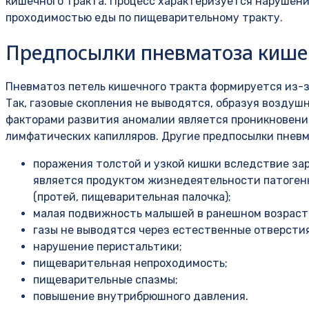
кишечного тракта. Процесс характеризуется нарушени
проходимостью еды по пищеварительному тракту.
Предпосылки пневматоза кише
Пневматоз петель кишечного тракта формируется из-за
Так, газовые скопления не выводятся, образуя воздуш
факторами развития аномалии является проникновение
лимфатических капилляров. Другие предпосылки пневм
поражения толстой и узкой кишки вследствие зар
является продуктом жизнедеятельности патогенн
(протей, пищеварительная палочка);
малая подвижность малышей в ранешном возраст
газы не выводятся через естественные отверстия
нарушение перистальтики;
пищеварительная непроходимость;
пищеварительные спазмы;
повышение внутрибрюшного давления.