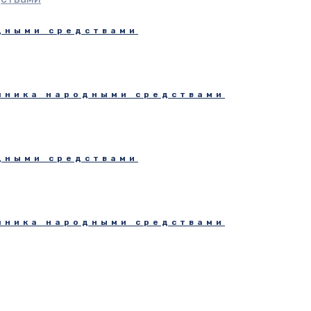
дными средствами
чника народными средствами
дными средствами
чника народными средствами