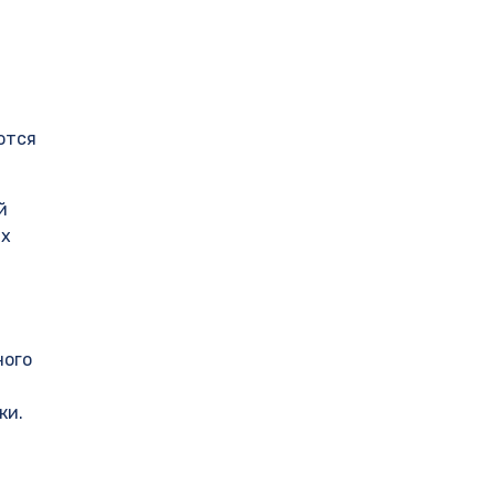
ются
й
ых
ного
ки.