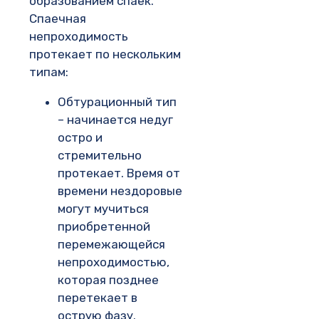
образованием спаек.
Спаечная
непроходимость
протекает по нескольким
типам:
Обтурационный тип
– начинается недуг
остро и
стремительно
протекает. Время от
времени нездоровые
могут мучиться
приобретенной
перемежающейся
непроходимостью,
которая позднее
перетекает в
острую фазу.