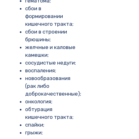
гематома;
сбои в
формировании
кишечного тракта;
сбои в строении
брюшины;
желчные и каловые
камешки;
сосудистые недуги;
воспаления;
новообразования
(рак либо
доброкачественные);
онкология;
обтурация
кишечного тракта;
спайки;
грыжи;