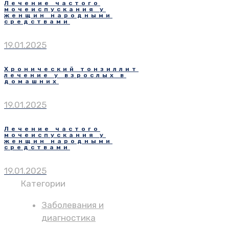
Лечение частого
мочеиспускания у
женщин народными
средствами
19.01.2025
Хронический тонзиллит
лечение у взрослых в
домашних
19.01.2025
Лечение частого
мочеиспускания у
женщин народными
средствами
19.01.2025
Категории
Заболевания и
диагностика