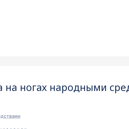
а на ногах народными ср
редствами