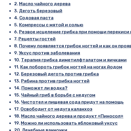
Масло чайного дерева
Деготь березовый
Содовая паста
Компрессы с мятой и солью
Резвое исцеление грибка при помощи перекиси
Рецепты гостей
Почему появляется грибок ногтей и как он проя
Уксус против заболевания
Терапия грибка диметилфталатом и яичками
Как побороть грибок ногтей на ногах йодом
Березовый деготь против грибка
Рябина против грибка ногтей
Поможет ли водка?
Чайный гриб в борьбе с недугом
Чистотел и пищевая сода придут на помощь
Освободит от недуга каланхоэ
Масло чайного дерева и продукт «Пиносол»
Можно ли использовать яблоковый уксус
Лечебные ванночки