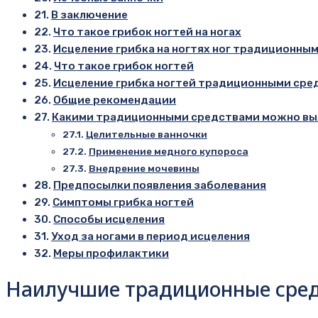
В заключение
Что такое грибок ногтей на ногах
Исцеление грибка на ногтях ног традиционны
Что такое грибок ногтей
Исцеление грибка ногтей традиционными сре
Общие рекомендации­
Какими традиционными средствами можно выл
Целительные ванночки
Применение медного купороса
Внедрение мочевины
Предпосылки появления заболевания
Симптомы грибка ногтей
Способы исцеления
Уход за ногами в период исцеления
Меры профилактики
Наилучшие традиционные средс