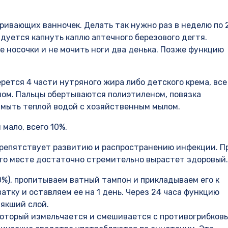
ривающих ванночек. Делать так нужно раз в неделю по 
дуется капнуть каплю аптечного березового дегтя.
 носочки и не мочить ноги два денька. Позже функцию
рется 4 части нутряного жира либо детского крема, все
ном. Пальцы обертываются полиэтиленом, повязка
ымыть теплой водой с хозяйственным мылом.
мало, всего 10%.
 препятствует развитию и распространению инфекции. П
его месте достаточно стремительно вырастет здоровый.
0%), пропитываем ватный тампон и прикладываем его к
тку и оставляем ее на 1 день. Через 24 часа функцию
мякший слой.
который измельчается и смешивается с противогрибков