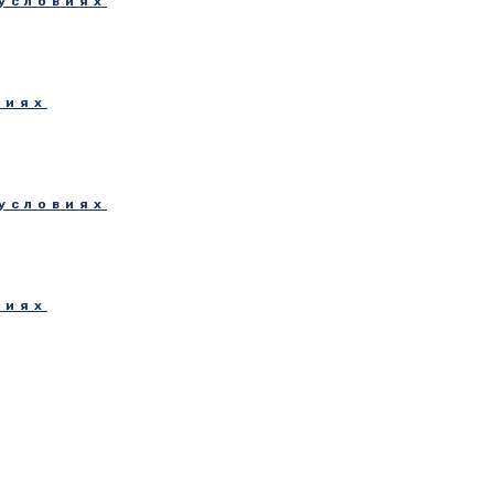
условиях
виях
условиях
виях