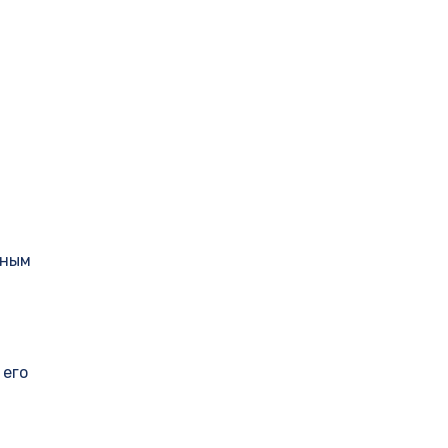
пным
 его