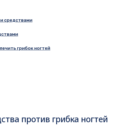
ми средствами
дствами
ечить грибок ногтей
тва против грибка ногтей