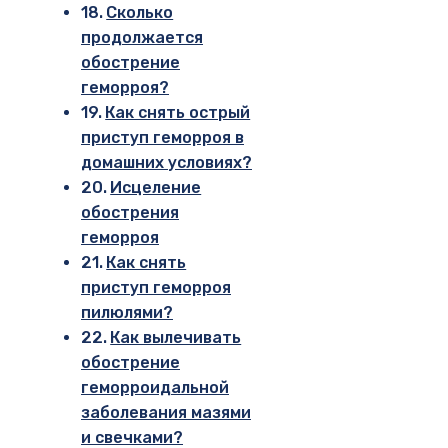
Сколько
продолжается
обострение
геморроя?
Как снять острый
приступ геморроя в
домашних условиях?
Исцеление
обострения
геморроя
Как снять
приступ геморроя
пилюлями?
Как вылечивать
обострение
геморроидальной
заболевания мазями
и свечками?