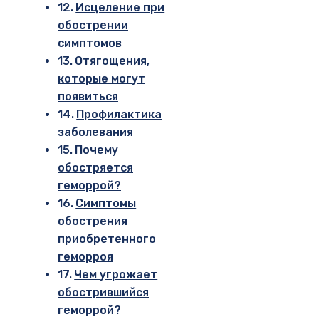
Исцеление при
обострении
симптомов
Отягощения,
которые могут
появиться
Профилактика
заболевания
Почему
обостряется
геморрой?
Симптомы
обострения
приобретенного
геморроя
Чем угрожает
обострившийся
геморрой?