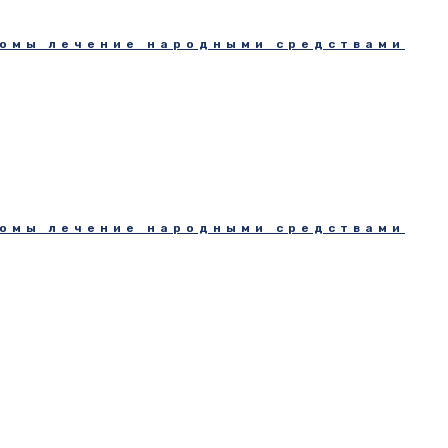
томы лечение народными средствами
томы лечение народными средствами