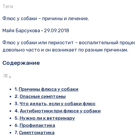
Теги
Флюс у собаки – причины и лечение.
Майя Барсукова • 29.09.2018
Флюс у собаки или периостит – воспалительный процес
довольно часто и он возникает по разным причинам.
Содержание
Причины флюса у собаки
Опасные симптомы
Что делать, если у собаки флюс
Антибиотики при флюсе у собаки
Нужно ли к ветеринару
Профилактика
Симптоматика