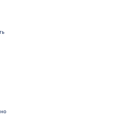
й
ть
чно