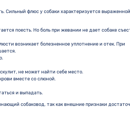
ять. Сильный флюс у собаки характеризуется выраженно
ается поесть. Но боль при жевании не дает собаке съес
люсти возникает болезненное уплотнение и отек. При
шается.
о.
скулит, не может найти себе место.
крови вместе со слюной.
таться и выпадать.
инающий собаковод, так как внешние признаки достато