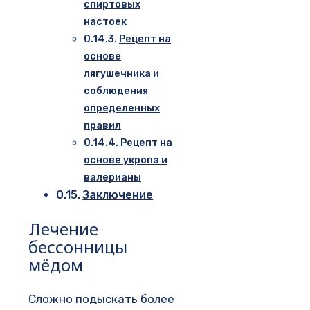
спиртовых
настоек
Рецепт на
основе
лягушечника и
соблюдения
определенных
правил
Рецепт на
основе укропа и
валерианы
Заключение
Лечение
бессонницы
мёдом
Сложно подыскать более