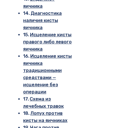
яичника
Диагностика
наличия кисты
яичника
Исцеление кисты
правого либо левого
яичника
Исцеление кисты
яичника
традиционными
средствами —
исцеление без
операции
Схема из
лечебных травок
Лопух против
кисты на яичниках
Чага против