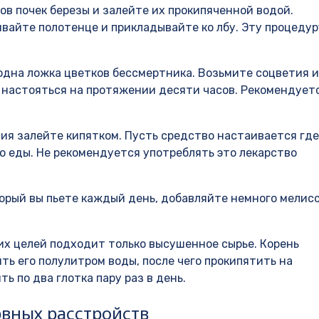
ов почек березы и залейте их прокипяченной водой.
ивайте полотенце и прикладывайте ко лбу. Эту процедур
одна ложка цветков бессмертника. Возьмите соцветия и
е настояться на протяжении десяти часов. Рекомендует
ия залейте кипятком. Пусть средство настаивается гд
 до еды. Не рекомендуется употреблять это лекарство
торый вы пьете каждый день, добавляйте немного мелис
тих целей подходит только высушенное сырье. Корень
ть его полулитром воды, после чего прокипятить на
ь по два глотка пару раз в день.
рвных расстройств