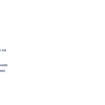
 на
дним
еко