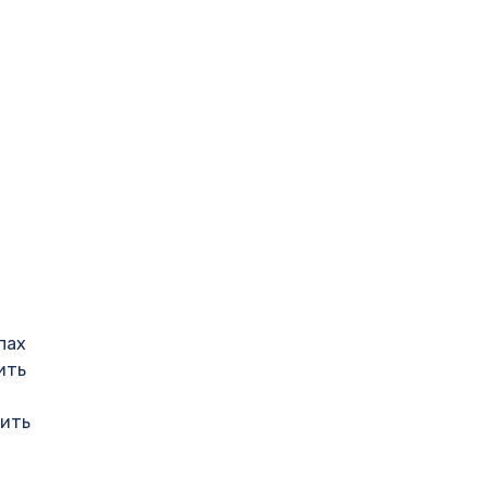
пах
ить
тить