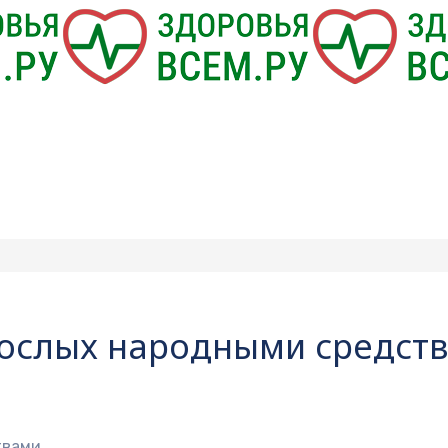
рослых народными средст
твами