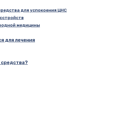
редства для успокоения ЦНС
асстройств
ародной медицины
я для лечения
 средства?