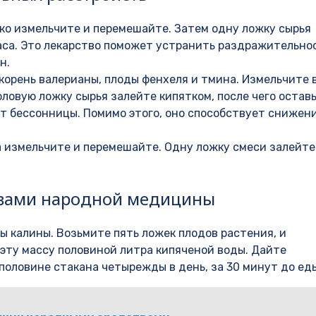
ько измельчите и перемешайте. Затем одну ложку сырья
аса. Это лекарство поможет устранить раздражительно
н.
 корень валерианы, плоды фенхеля и тмина. Измельчите 
овую ложку сырья залейте кипятком, после чего остав
от бессонницы. Помимо этого, оно способствует снижен
а измельчите и перемешайте. Одну ложку смеси залейте
твами народной медицины
ы калины. Возьмите пять ложек плодов растения, и
 эту массу половиной литра кипяченой воды. Дайте
 половине стакана четырежды в день, за 30 минут до ед