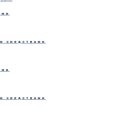
ами
и средствами
ами
и средствами