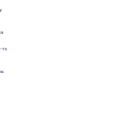
у
ся
е-то
сы.