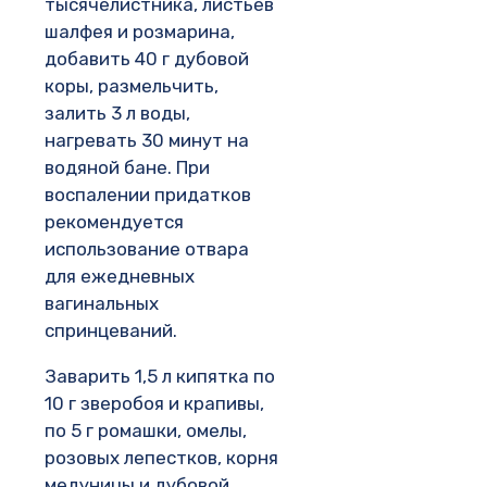
тысячелистника, листьев
шалфея и розмарина,
добавить 40 г дубовой
коры, размельчить,
залить 3 л воды,
нагревать 30 минут на
водяной бане. При
воспалении придатков
рекомендуется
использование отвара
для ежедневных
вагинальных
спринцеваний.
Заварить 1,5 л кипятка по
10 г зверобоя и крапивы,
по 5 г ромашки, омелы,
розовых лепестков, корня
медуницы и дубовой