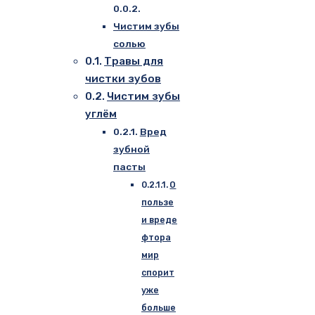
Чистим зубы
солью
Травы для
чистки зубов
Чистим зубы
углём
Вред
зубной
пасты
О
пользе
и вреде
фтора
мир
спорит
уже
больше