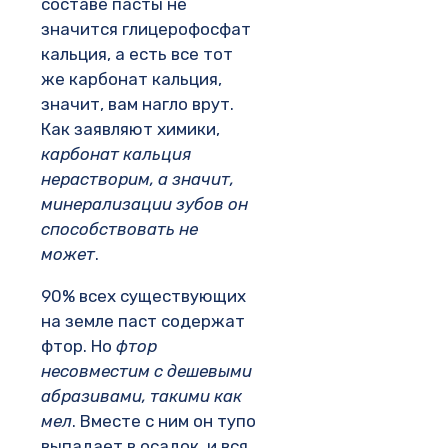
составе пасты не
значится глицерофосфат
кальция, а есть все тот
же карбонат кальция,
значит, вам нагло врут.
Как заявляют химики,
карбонат кальция
нерастворим, а значит,
минерализации зубов он
способствовать не
может
.
90% всех существующих
на земле паст содержат
фтор. Но
фтор
несовместим с дешевыми
абразивами, такими как
мел
. Вместе с ним он тупо
выпадает в осадок, и вся