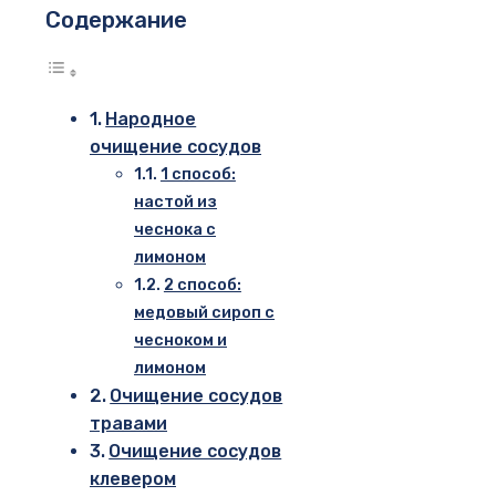
Содержание
Народное
очищение сосудов
1 способ:
настой из
чеснока с
лимоном
2 способ:
медовый сироп с
чесноком и
лимоном
Очищение сосудов
травами
Очищение сосудов
клевером