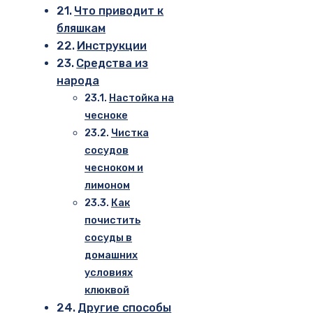
Что приводит к
бляшкам
Инструкции
Средства из
народа
Настойка на
чесноке
Чистка
сосудов
чесноком и
лимоном
Как
почистить
сосуды в
домашних
условиях
клюквой
Другие способы