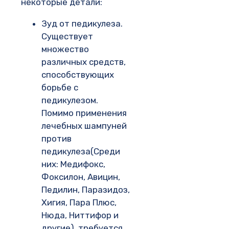
некоторые детали:
Зуд от педикулеза.
Существует
множество
различных средств,
способствующих
борьбе с
педикулезом.
Помимо применения
лечебных шампуней
против
педикулеза(Среди
них: Медифокс,
Фоксилон, Авицин,
Педилин, Паразидоз,
Хигия, Пара Плюс,
Нюда, Ниттифор и
другие), требуется