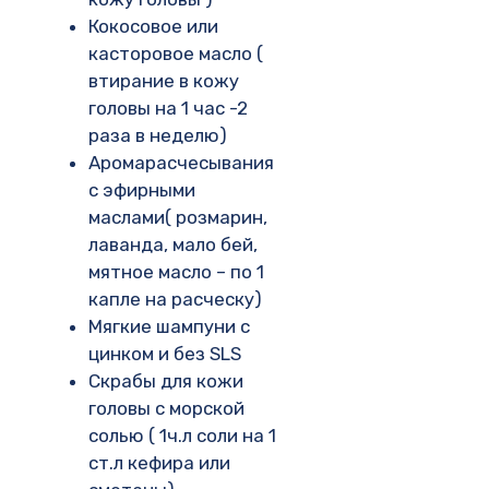
Кокосовое или
касторовое масло (
втирание в кожу
головы на 1 час -2
раза в неделю)
Аромарасчесывания
с эфирными
маслами( розмарин,
лаванда, мало бей,
мятное масло – по 1
капле на расческу)
Мягкие шампуни с
цинком и без SLS
Скрабы для кожи
головы с морской
солью ( 1ч.л соли на 1
ст.л кефира или