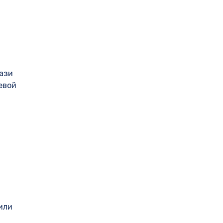
ази
евой
или