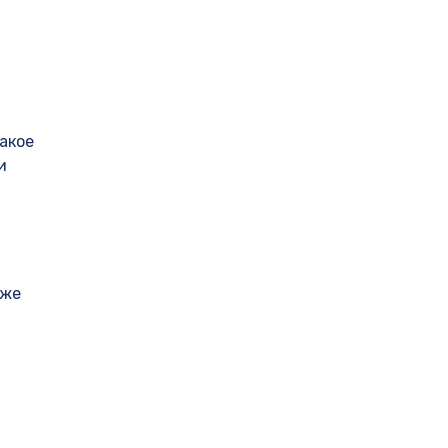
акое
и
оже