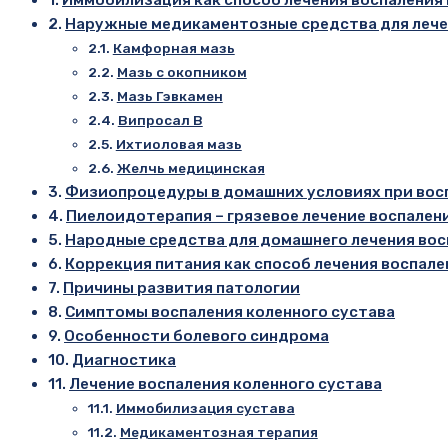
Наружные медикаментозные средства для лечен
Камфорная мазь
Мазь с окопником
Мазь Гэвкамен
Випросал В
Ихтиоловая мазь
Желчь медицинская
Физиопроцедуры в домашних условиях при восп
Пиелоидотерапия – грязевое лечение воспален
Народные средства для домашнего лечения вос
Коррекция питания как способ лечения воспале
Причины развития патологии
Симптомы воспаления коленного сустава
Особенности болевого синдрома
Диагностика
Лечение воспаления коленного сустава
Иммобилизация сустава
Медикаментозная терапия