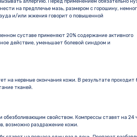
вызывать аллергию. Перед применением обязательно н
нести на предплечье мазь, размером с горошину, немног
 зуда и/или жжения говорит о повышенной
оленном суставе применяют 20% содержание активного
ное действие, уменьшает болевой синдром и
ет на нервные окончания кожи. В результате проходит 
тание тканей.
и обезболивающим свойством. Компрессы ставят на 24 
ов, возможно раздражение кожи.
х ставят на полчаса один раз в день. Препарат разбав