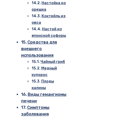
Настойка из
орешка
Коктейль из
овса
Настой из
японской софоры
Средства для
внешнего
использования
Чайный гриб
Медный
купорос
Плоды
калины
Виды гемангиомы
печени
Симптомы
заболевания