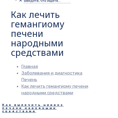
✕
Как лечить
гемангиому
печени
народными
средствами
Главная
Заболевания и диагностика
Печень
Как лечить гемангиому печени
народными средствами
Как вылечить цирроз
печени народными
средствами