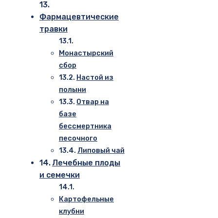
Фармацевтические
травки
Монастырский
сбор
Настой из
полыни
Отвар на
базе
бессмертника
песочного
Липовый чай
Лечебные плоды
и семечки
Картофельные
клубни