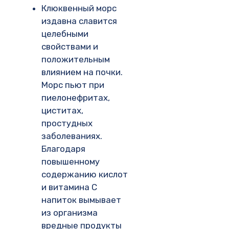
Клюквенный морс
издавна славится
целебными
свойствами и
положительным
влиянием на почки.
Морс пьют при
пиелонефритах,
циститах,
простудных
заболеваниях.
Благодаря
повышенному
содержанию кислот
и витамина С
напиток вымывает
из организма
вредные продукты