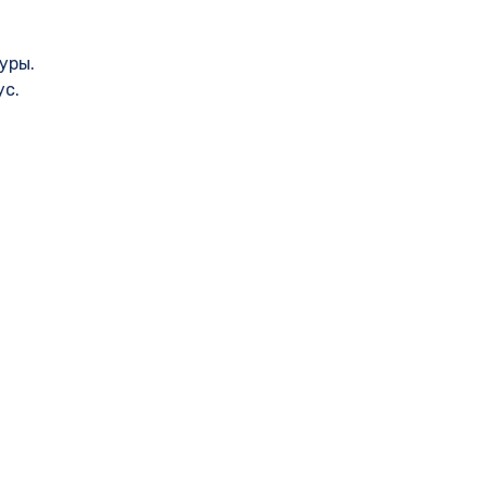
уры.
ус.