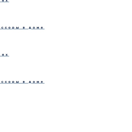
иях
 ссоры в доме
иях
 ссоры в доме