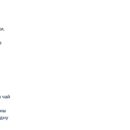
и,
е
й чай
ины
одну