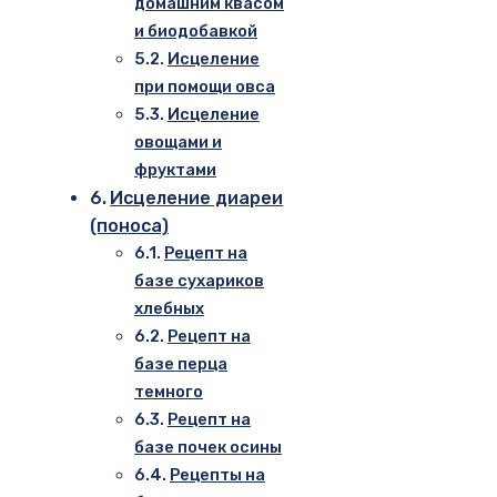
домашним квасом
и биодобавкой
Исцеление
при помощи овса
Исцеление
овощами и
фруктами
Исцеление диареи
(поноса)
Рецепт на
базе сухариков
хлебных
Рецепт на
базе перца
темного
Рецепт на
базе почек осины
Рецепты на