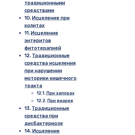
традиционными
средствами
Исцеление при
колитах
Исцеление
энтеритов
фитотерапией
Традиционные
средства исцеления
при нарушении
моторики кишечного
тракта
При запорах
При диарее
Традиционные
средства при
дисбактериозе
Исцеление