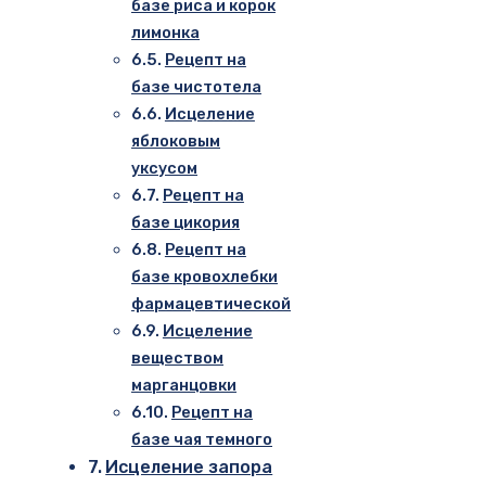
базе риса и корок
лимонка
Рецепт на
базе чистотела
Исцеление
яблоковым
уксусом
Рецепт на
базе цикория
Рецепт на
базе кровохлебки
фармацевтической
Исцеление
веществом
марганцовки
Рецепт на
базе чая темного
Исцеление запора