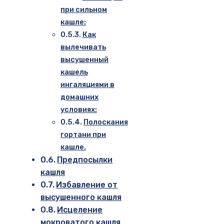
при сильном
кашле:
Как
вылечивать
высушенный
кашель
ингаляциями в
домашних
условиях:
Полоскания
гортани при
кашле.
Предпосылки
кашля
Избавление от
высушенного кашля
Исцеление
мокроватого кашля