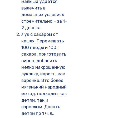
малыша удается
вылечить в
домашних условиях
стремительно – за 1-
2 денька.
Лук с сахаром от
кашля. Перемешать
100 г воды и 100 г
сахара, приготовить
сироп, добавить
мелко накрошенную
луковку, варить, как
варенье. Это более
мягенький народный
метод, подходит как
детям, так и
взрослым. Давать
детям по 1 ч. л.,