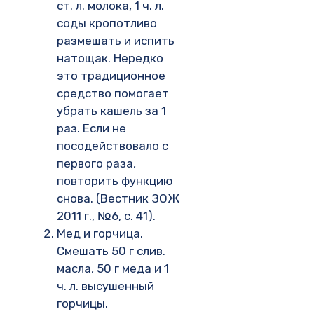
ст. л. молока, 1 ч. л.
соды кропотливо
размешать и испить
натощак. Нередко
это традиционное
средство помогает
убрать кашель за 1
раз. Если не
посодействовало с
первого раза,
повторить функцию
снова. (Вестник ЗОЖ
2011 г., №6, с. 41).
Мед и горчица.
Смешать 50 г слив.
масла, 50 г меда и 1
ч. л. высушенный
горчицы.