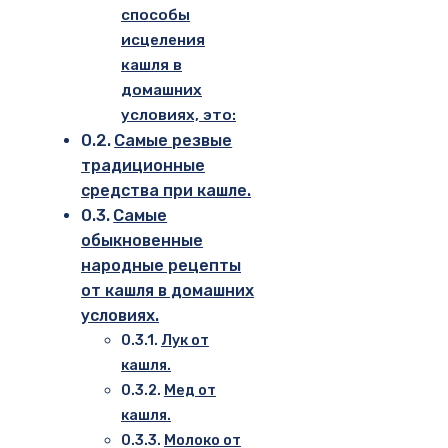
способы
исцеления
кашля в
домашних
условиях, это:
Самые резвые
традиционные
средства при кашле.
Самые
обыкновенные
народные рецепты
от кашля в домашних
условиях.
Лук от
кашля.
Мед от
кашля.
Молоко от