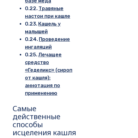
базе меда
Травяные
настои при кашле
Кашель у
малышей
Проведение
ингаляций
Лечащее
средство
«Геделикс» (сироп
от кашля):
аннотация по
применению
Самые
действенные
способы
исцеления кашля