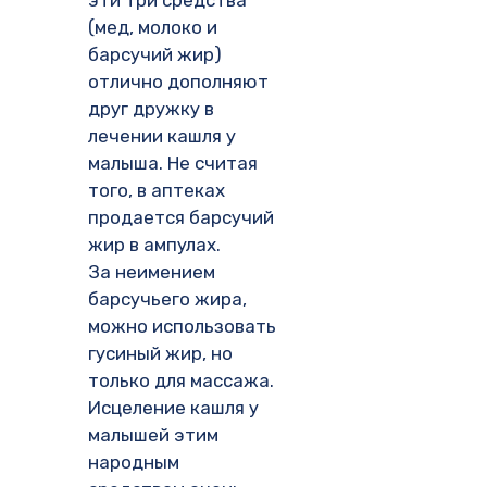
эти три средства
(мед, молоко и
барсучий жир)
отлично дополняют
друг дружку в
лечении кашля у
малыша. Не считая
того, в аптеках
продается барсучий
жир в ампулах.
За неимением
барсучьего жира,
можно использовать
гусиный жир, но
только для массажа.
Исцеление кашля у
малышей этим
народным