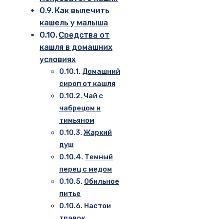
Как вылечить
кашель у малыша
Средства от
кашля в домашних
условиях
Домашний
сироп от кашля
Чай с
чабрецом и
тимьяном
Жаркий
душ
Темный
перец с медом
Обильное
питье
Настои
травок