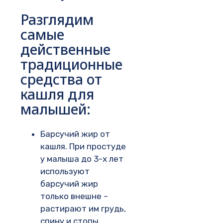
Разглядим
самые
действенные
традиционные
средства от
кашля для
малышей:
Барсучий жир от
кашля. При простуде
у малыша до 3-х лет
используют
барсучий жир
только внешне –
растирают им грудь,
спину и стопы