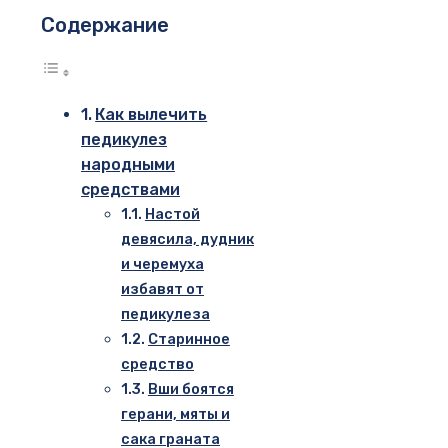
Содержание
Как вылечить
педикулез
народными
средствами
Настой
девясила, дудник
и черемуха
избавят от
педикулеза
Старинное
средство
Вши боятся
герани, мяты и
сака граната