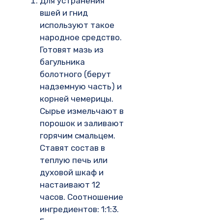
Для устранения
вшей и гнид
используют такое
народное средство.
Готовят мазь из
багульника
болотного (берут
надземную часть) и
корней чемерицы.
Сырье измельчают в
порошок и заливают
горячим смальцем.
Ставят состав в
теплую печь или
духовой шкаф и
настаивают 12
часов. Соотношение
ингредиентов: 1:1:3.