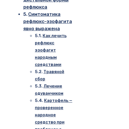
рефлюкса
Симтоматика
рефлюкс-эзофагита
явно выражена
Как лечить
рефлюкс
эзофагит
народным
средствами
Травяной
сбор
Лечение
одуванчиком
Картофель —
проверенное
народное
средство при