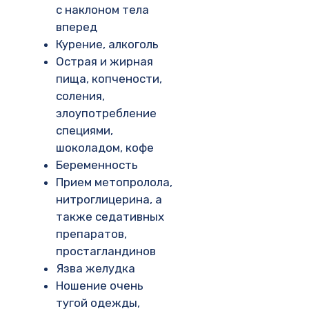
с наклоном тела
вперед
Курение, алкоголь
Острая и жирная
пища, копчености,
соления,
злоупотребление
специями,
шоколадом, кофе
Беременность
Прием метопролола,
нитроглицерина, а
также седативных
препаратов,
простагландинов
Язва желудка
Ношение очень
тугой одежды,