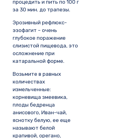
процедить и пить по 100 г
за 30 мин. до трапезы.
Эрозивный рефлюкс-
эзофагит – очень
глубокое поражение
слизистой пищевода, это
осложнение при
катаральной форме.
Возьмите в равных
количествах
измельченные:
корневища змеевика,
плоды бедренца
анисового, Иван-чай,
яснотку белую, ее еще
называют белой
крапивой, орегано,