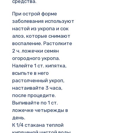
средства.
При острой форме
заболевания используют
настой из укропа и сок
алоэ, которые снимают
воспаление. Растолките
2 ч. ложечки семян
огородного укропа.
Налейте 1 ст. кипятка,
всыпьте в него
растолченный укроп,
настаивайте 3 часа,
после процедите.
Выпивайте по 1 ст.
ложечке четырежды в
день.
К 1/4 стакана теплой
кипяченой чистой воды