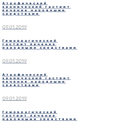
Атрофический
хронический гастрит
лечение народными
средствами
09.01.2019
Геморрагический
гастрит лечение
народными средствами
09.01.2019
Атрофический
хронический гастрит
лечение народными
средствами
09.01.2019
Геморрагический
гастрит лечение
народными средствами