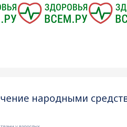
ечение народными средств
твами у взрослых