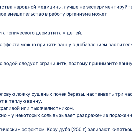
едства народной медицины, лучше не экспериментируйте
тное вмешательство в работу организма может
 атопического дерматита у детей.
о эффекта можно принять ванну с добавлением растител
 с водой следует ограничить, поэтому принимайте ванну
оловую ложку сушеных почек березы, настаивать три час
т в теплую ванну.
крапивой или тысячелистником.
жно – у некоторых соль вызывает раздражение поражен
ическим эффектом. Кору дуба (250 г) заливают кипятком