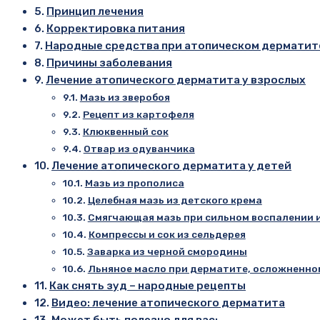
Принцип лечения
Корректировка питания
Народные средства при атопическом дерматит
Причины заболевания
Лечение атопического дерматита у взрослых
Мазь из зверобоя
Рецепт из картофеля
Клюквенный сок
Отвар из одуванчика
Лечение атопического дерматита у детей
Мазь из прополиса
Целебная мазь из детского крема
Смягчающая мазь при сильном воспалении 
Компрессы и сок из сельдерея
Заварка из черной смородины
Льняное масло при дерматите, осложненно
Как снять зуд – народные рецепты
Видео: лечение атопического дерматита
Может быть полезно для вас: