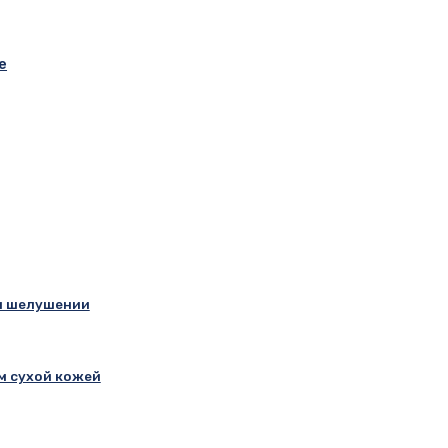
е
и шелушении
м сухой кожей