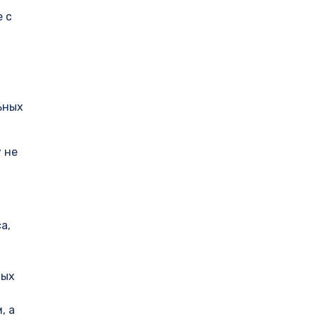
 с
ьных
 не
а,
ных
, а