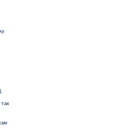
т
жу
.
 так
сам