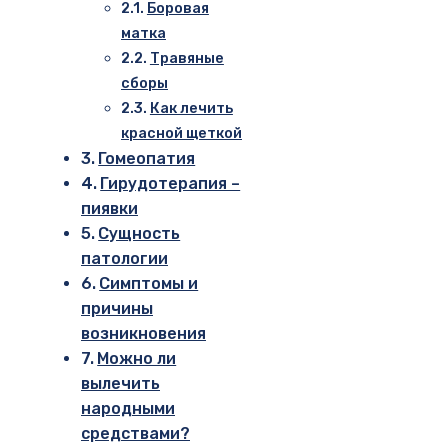
Боровая
матка
Травяные
сборы
Как лечить
красной щеткой
Гомеопатия
Гирудотерапия –
пиявки
Сущность
патологии
Симптомы и
причины
возникновения
Можно ли
вылечить
народными
средствами?